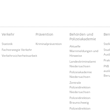
Verkehr
Prävention
Behörden und
Ber
Polizeiakademie
Statistik
Kriminalprävention
Stel
Aktuelle
Fachstrategie Verkehr
Stud
Warnmeldungen und
Ausb
Verkehrssicherheitsarbeit
Hinweise
Prak
Landeskriminalamt
Niedersachsen
PVB 
ausl
Polizeiakademie
Beru
Niedersachsen
Zentrale
Polizeidirektion
Niedersachsen
Polizeidirektion
Braunschweig
Polizeidirektion