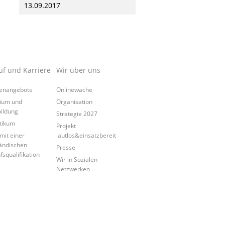
13.09.2017
uf und Karriere
Wir über uns
lenangebote
Onlinewache
ium und
Organisation
ildung
Strategie 2027
tikum
Projekt
mit einer
lautlos&einsatzbereit
ändischen
Presse
fsqualifikation
Wir in Sozialen
Netzwerken