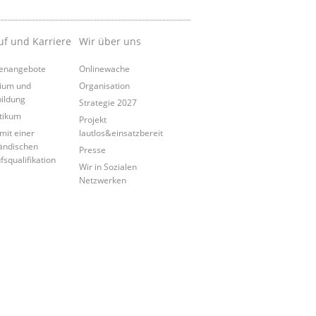
uf und Karriere
Wir über uns
lenangebote
Onlinewache
ium und
Organisation
ildung
Strategie 2027
tikum
Projekt
mit einer
lautlos&einsatzbereit
ändischen
Presse
fsqualifikation
Wir in Sozialen
Netzwerken