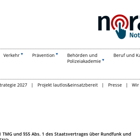
Suchen
Verkehr
Prävention
Behörden und
Beruf und Ka
Polizeiakademie
trategie 2027
Projekt lautlos&einsatzbereit
Presse
Wir
1 TMG und §55 Abs. 1 des Staatsvertrages über Rundfunk und
StV):