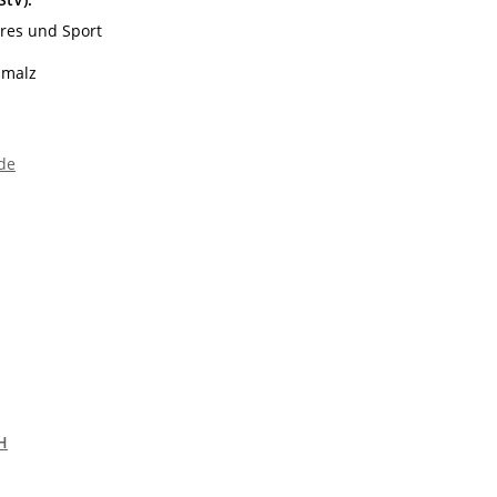
res und Sport
hmalz
de
H