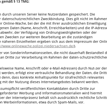
n gemäß § 13 TMG:
 durch unseren Server keine Nutzerdaten gespeichert. Die
er datenschutzrechtlichen Zweckbindung. Dies gilt nicht im Rahme
r Online-Wache, bei der die mit Ihrer ausdrücklichen Einwilligung
enen Daten (Name, Anschrift, Erreichbarkeiten) und die IP-Adress
nabwehr, der Verfolgung von Ordnungswidrigkeiten oder der
sen Zwecken zur weiteren Bearbeitung an die zuständigen
ie näheren Einzelheiten ergeben sich aus dem Impressum der Onli
://www.onlinewache.polizei.niedersachsen.de/
).
r von Sonderinformationsseiten, die nicht dauerhaft Bestandteil 
an Dritte zur Verarbeitung im Rahmen der daten-schutzrechtliche
elsweise Name, Anschrift oder e-Mail-Adressen) durch Nut-zer der
t werden, erfolgt eine vertrauliche Behandlung der Daten, die Drit
 denn, dass konkrete Anhaltspunkte für strafrechtlich relevantes
 mit der Nutzung dieses Internetangebotes bekannt werden.
umspflicht veröffentlichten Kontaktdaten durch Dritte zur
geforderter Werbung und Informationsmaterialien wird hiermit
er der Internetpräsenz behält sich ausdrücklich rechtliche Schritt
on Werbeinformationen, etwa durch Spam-Mails, vor.