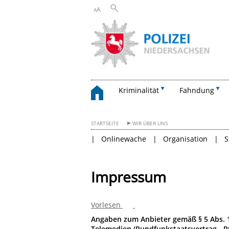
A
A
Kriminalität
Fahndung
STARTSEITE
WIR ÜBER UNS
Onlinewache
Organisation
S
Impressum
Vorlesen
Angaben zum Anbieter gemäß § 5 Abs. 
Telemedien (Rundfunkstaatsvertrag - R