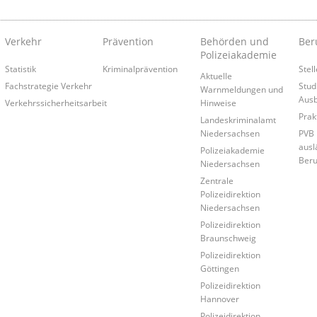
Verkehr
Prävention
Behörden und
Ber
Polizeiakademie
Statistik
Kriminalprävention
Stel
Aktuelle
Fachstrategie Verkehr
Stud
Warnmeldungen und
Ausb
Verkehrssicherheitsarbeit
Hinweise
Prak
Landeskriminalamt
Niedersachsen
PVB 
ausl
Polizeiakademie
Beru
Niedersachsen
Zentrale
Polizeidirektion
Niedersachsen
Polizeidirektion
Braunschweig
Polizeidirektion
Göttingen
Polizeidirektion
Hannover
Polizeidirektion