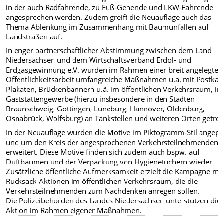
in der auch Radfahrende, zu Fuß-Gehende und LKW-Fahrende
angesprochen werden. Zudem greift die Neuauflage auch das
Thema Ablenkung im Zusammenhang mit Baumunfällen auf
Landstraßen auf.
In enger partnerschaftlicher Abstimmung zwischen dem Land
Niedersachsen und dem Wirtschaftsverband Erdöl- und
Erdgasgewinnung e.V. wurden im Rahmen einer breit angelegt
Öffentlichkeitsarbeit umfangreiche Maßnahmen u.a. mit Postka
Plakaten, Brückenbannern u.ä. im öffentlichen Verkehrsraum, 
Gaststättengewerbe (hierzu insbesondere in den Städten
Braunschweig, Göttingen, Lüneburg, Hannover, Oldenburg,
Osnabrück, Wolfsburg) an Tankstellen und weiteren Orten getro
In der Neuauflage wurden die Motive im Piktogramm-Stil ange
und um den Kreis der angesprochenen Verkehrsteilnehmende
erweitert. Diese Motive finden sich zudem auch bspw. auf
Duftbäumen und der Verpackung von Hygienetüchern wieder.
Zusätzliche öffentliche Aufmerksamkeit erzielt die Kampagne m
Rucksack-Aktionen im öffentlichen Verkehrsraum, die die
Verkehrsteilnehmenden zum Nachdenken anregen sollen.
Die Polizeibehörden des Landes Niedersachsen unterstützen di
Aktion im Rahmen eigener Maßnahmen.