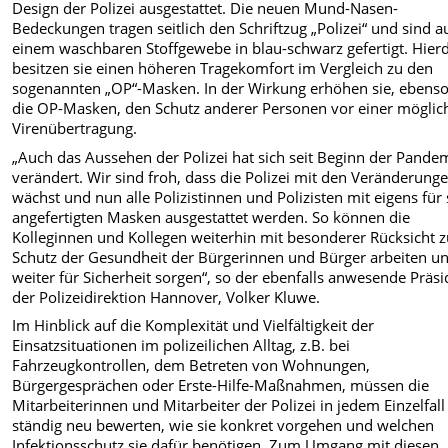
Design der Polizei ausgestattet. Die neuen Mund-Nasen-
Bedeckungen tragen seitlich den Schriftzug „Polizei“ und sind a
einem waschbaren Stoffgewebe in blau-schwarz gefertigt. Hier
besitzen sie einen höheren Tragekomfort im Vergleich zu den
sogenannten „OP“-Masken. In der Wirkung erhöhen sie, ebenso
die OP-Masken, den Schutz anderer Personen vor einer möglic
Virenübertragung.
„Auch das Aussehen der Polizei hat sich seit Beginn der Pande
verändert. Wir sind froh, dass die Polizei mit den Veränderung
wächst und nun alle Polizistinnen und Polizisten mit eigens für 
angefertigten Masken ausgestattet werden. So können die
Kolleginnen und Kollegen weiterhin mit besonderer Rücksicht 
Schutz der Gesundheit der Bürgerinnen und Bürger arbeiten u
weiter für Sicherheit sorgen“, so der ebenfalls anwesende Präsi
der Polizeidirektion Hannover, Volker Kluwe.
Im Hinblick auf die Komplexität und Vielfältigkeit der
Einsatzsituationen im polizeilichen Alltag, z.B. bei
Fahrzeugkontrollen, dem Betreten von Wohnungen,
Bürgergesprächen oder Erste-Hilfe-Maßnahmen, müssen die
Mitarbeiterinnen und Mitarbeiter der Polizei in jedem Einzelfal
ständig neu bewerten, wie sie konkret vorgehen und welchen
Infektionsschutz sie dafür benötigen. Zum Umgang mit diesen